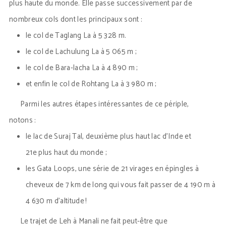
plus haute du monde. Elle passe successivement par de
nombreux cols dont les principaux sont :
le col de Taglang La à 5 328 m.
le col de Lachulung La à 5 065 m ;
le col de Bara-lacha La à 4 890 m ;
et enfin le col de Rohtang La à 3 980 m ;
Parmi les autres étapes intéressantes de ce périple,
notons :
le lac de Suraj Tal, deuxième plus haut lac d’Inde et
21e plus haut du monde ;
les Gata Loops, une série de 21 virages en épingles à
cheveux de 7 km de long qui vous fait passer de 4 190 m à
4 630 m d’altitude !
Le trajet de Leh à Manali ne fait peut-être que