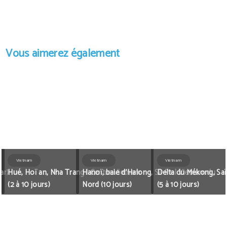
Vous aimerez également
Vietnam
Vietnam
Vietnam
ar)
Hué, Hoï an, Nha Trang | Centre Vietnam
Hanoï, baie d’Halong, Sa Pa | Vietnam du
Delta du Mékong, Sa
(2 à 10 jours)
Nord (10 jours)
(5 à 10 jours)