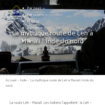
Par pays
Par sujets
Photos
À propos
La mythique route de Leh à
Me contacter
Manali | Inde du nord
Accueil
>
Inde
>
La mythique route de Leh à Manali | Inde du
nord
La route Leh – Manali. Les Indiens l’appellent : la Leh –