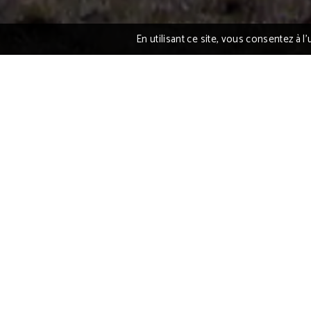
En utilisant ce site, vous consentez à 
Un mois en Nouvelle-Zélande | L’
Road trip
Embarquez avec moi pour un mois à l’autr