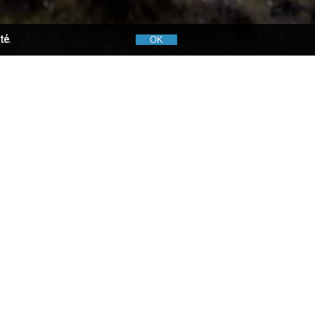
ité
.
OK
Cartes de la Nouvelle-Zélande
es de la Nouvelle-Zélande, ce fabuleux
l’autre bout du monde. Constituée de deux