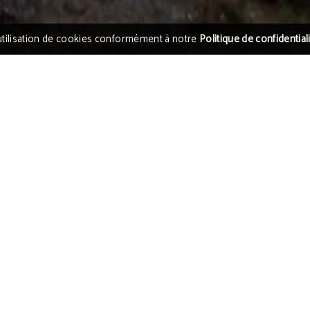
l’utilisation de cookies conformément à notre
Politique de confidential
ultime
Retard d’avion | Aléas du voyage
Sans les aléas du voyage, parcourir le monde
Des cart
n’aurait pas la même saveur. Les problèmes de
pays à 
e bout