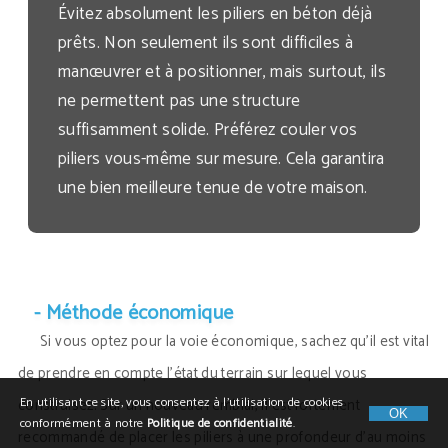
Évitez absolument les piliers en béton déjà
prêts. Non seulement ils sont difficiles à
manœuvrer et à positionner, mais surtout, ils
ne permettent pas une structure
suffisamment solide. Préférez couler vos
piliers vous-même sur mesure. Cela garantira
une bien meilleure tenue de votre maison.
- Méthode économique
Si vous optez pour la voie économique, sachez qu’il est vital
de prendre en compte l’état du terrain sur lequel vous
En utilisant ce site, vous consentez à l’utilisation de cookies
construisez. Sur un nouveau remblai, il est fortement
OK
conformément à notre
Politique de confidentialité
.
recommandé de placer les piliers à une profondeur d’au moins